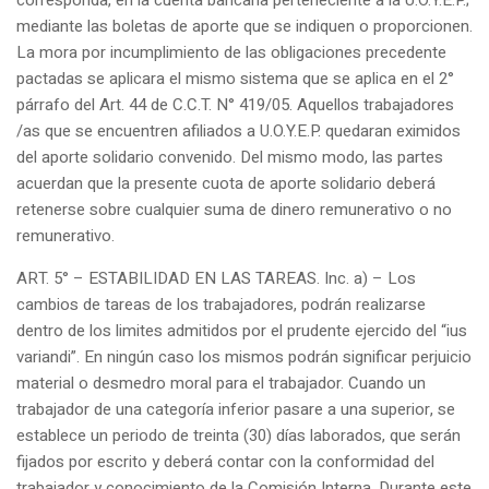
corresponda, en la cuenta bancaria perteneciente a la U.O.Y.E.P.;
mediante las boletas de aporte que se indiquen o proporcionen.
La mora por incumplimiento de las obligaciones precedente
pactadas se aplicara el mismo sistema que se aplica en el 2°
párrafo del Art. 44 de C.C.T. N° 419/05. Aquellos trabajadores
/as que se encuentren afiliados a U.O.Y.E.P. quedaran eximidos
del aporte solidario convenido. Del mismo modo, las partes
acuerdan que la presente cuota de aporte solidario deberá
retenerse sobre cualquier suma de dinero remunerativo o no
remunerativo.
ART. 5° – ESTABILIDAD EN LAS TAREAS. Inc. a) – Los
cambios de tareas de los trabajadores, podrán realizarse
dentro de los limites admitidos por el prudente ejercido del “ius
variandi”. En ningún caso los mismos podrán significar perjuicio
material o desmedro moral para el trabajador. Cuando un
trabajador de una categoría inferior pasare a una superior, se
establece un periodo de treinta (30) días laborados, que serán
fijados por escrito y deberá contar con la conformidad del
trabajador y conocimiento de la Comisión Interna. Durante este