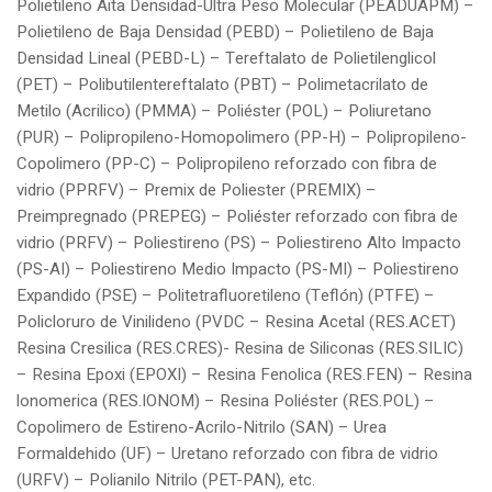
Polietileno Aita Densidad-Ultra Peso Molecular (PEADUAPM) –
Polietileno de Baja Densidad (PEBD) – Polietileno de Baja
Densidad Lineal (PEBD-L) – Tereftalato de Polietilenglicol
(PET) – Polibutilentereftalato (PBT) – Polimetacrilato de
Metilo (Acrilico) (PMMA) – Poliéster (POL) – Poliuretano
(PUR) – Polipropileno-Homopolimero (PP-H) – Polipropileno-
Copolimero (PP-C) – Polipropileno reforzado con fibra de
vidrio (PPRFV) – Premix de Poliester (PREMIX) –
Preimpregnado (PREPEG) – Poliéster reforzado con fibra de
vidrio (PRFV) – Poliestireno (PS) – Poliestireno Alto Impacto
(PS-AI) – Poliestireno Medio Impacto (PS-MI) – Poliestireno
Expandido (PSE) – Politetrafluoretileno (Teflón) (PTFE) –
Policloruro de Vinilideno (PVDC – Resina Acetal (RES.ACET)
Resina Cresilica (RES.CRES)- Resina de Siliconas (RES.SILIC)
– Resina Epoxi (EPOXI) – Resina Fenolica (RES.FEN) – Resina
lonomerica (RES.IONOM) – Resina Poliéster (RES.POL) –
Copolimero de Estireno-Acrilo-Nitrilo (SAN) – Urea
Formaldehido (UF) – Uretano reforzado con fibra de vidrio
(URFV) – Polianilo Nitrilo (PET-PAN), etc.